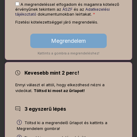
A megrendeléssel elfogadom és magamra kötelező
érvényűnek tekintem az
ÁSZF
és az
Adatkezelési
tájékoztató
dokumentumokban leírtakat.
*
Fizetési kötelezettséggel járó megrendelés.
Kattints a gombra a megrendeléshez!
Kevesebb mint 2 perc!
Ennyi választ el attól, hogy elkezdhesd nézni a
videókat.
Töltsd ki most az űrlapot!
3 egyszerű lépés
Töltsd ki a megrendelő űrlapot és kattints a
Megrendelem gombra!