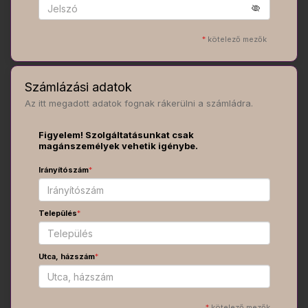
*
kötelező mezők
Számlázási adatok
Az itt megadott adatok fognak rákerülni a számládra.
Figyelem! Szolgáltatásunkat csak
magánszemélyek vehetik igénybe.
Irányítószám
*
Település
*
Utca, házszám
*
*
kötelező mezők