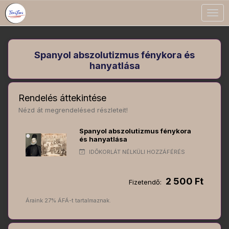
Togg
navig
Spanyol abszolutizmus fénykora és
hanyatlása
Rendelés áttekintése
Nézd át megrendelésed részleteit!
Spanyol abszolutizmus fénykora
és hanyatlása
IDŐKORLÁT NÉLKÜLI HOZZÁFÉRÉS
2 500 Ft
Fizetendő:
Áraink 27% ÁFÁ-t tartalmaznak.