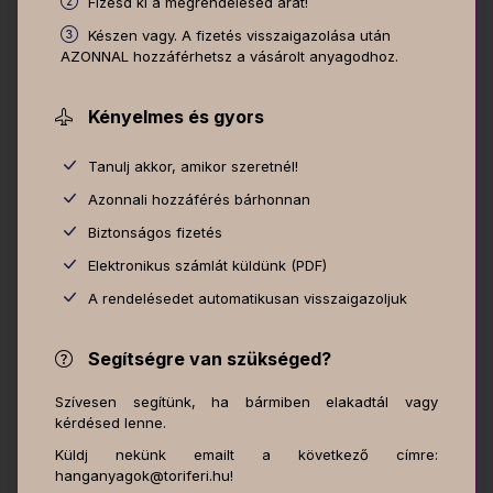
Fizesd ki a megrendelésed árát!
Készen vagy. A fizetés visszaigazolása után
AZONNAL hozzáférhetsz a vásárolt anyagodhoz.
Kényelmes és gyors
Tanulj akkor, amikor szeretnél!
Azonnali hozzáférés bárhonnan
Biztonságos fizetés
Elektronikus számlát küldünk (PDF)
A rendelésedet automatikusan visszaigazoljuk
Segítségre van szükséged?
Szívesen segítünk, ha bármiben elakadtál vagy
kérdésed lenne.
Küldj nekünk emailt a következő címre:
hanganyagok@toriferi.hu!