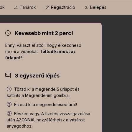
ok
Tanárok
Regisztráció
Belépés
Kevesebb mint 2 perc!
Ennyi választ el attól, hogy elkezdhesd
nézni a videókat.
Töltsd ki most az
űrlapot!
3 egyszerű lépés
Töltsd ki a megrendelő űrlapot és
kattints a Megrendelem gombra!
Fizesd ki a megrendelésed árát!
Készen vagy. A fizetés visszaigazolása
után AZONNAL hozzáférhetsz a vásárolt
anyagodhoz.