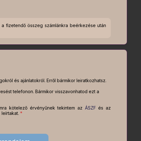
ed a fizetendő összeg számlánkra beérkezése után
król és ajánlatokról. Erről bármikor leiratkozhatsz.
sést telefonon. Bármikor visszavonhatod ezt a
mra kötelező érvényűnek tekintem az
ÁSZF
és az
eírtakat.
*