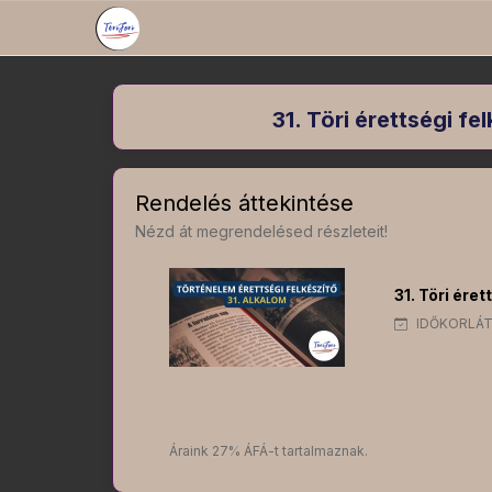
31. Töri érettségi 
Rendelés áttekintése
Nézd át megrendelésed részleteit!
31. Töri ér
IDŐKORLÁT
Áraink 27% ÁFÁ-t tartalmaznak.