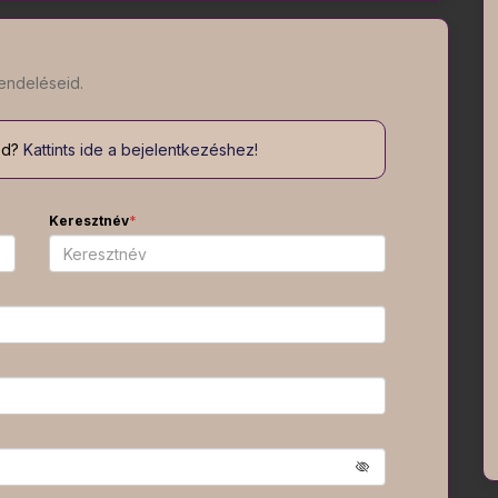
endeléseid.
od?
Kattints ide a bejelentkezéshez!
Keresztnév
*