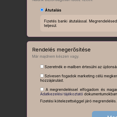
Átutalás
Fizetés banki átutalással. Megrendelés
teljesül.
Rendelés megerősítése
Már majdnem készen vagy.
Szeretnék e-mailben értesülni az újdonságo
Szívesen fogadok marketing célú megkere
hozzájárulást.
A megrendeléssel elfogadom és maga
Adatkezelési tájékoztató
dokumentumokban l
Fizetési kötelezettséggel járó megrendelés.