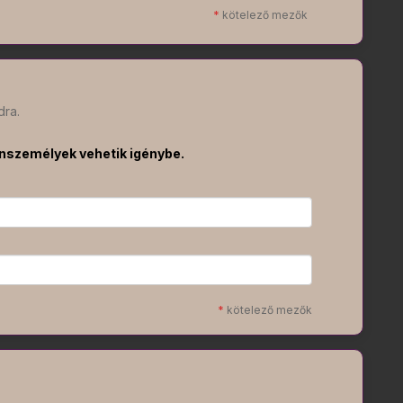
*
kötelező mezők
dra.
nszemélyek vehetik igénybe.
*
kötelező mezők