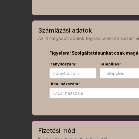
Számlázási adatok
Az itt megadott adatok fognak rákerülni a számlá
Figyelem! Szolgáltatásunkat csak magá
Irányítószám
*
Település
*
Utca, házszám
*
Fizetési mód
Nálunk biztonságosan tudsz fizetni.