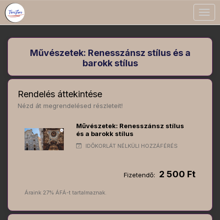
Togg
navig
Művészetek: Renesszánsz stílus és a
barokk stílus
Rendelés áttekintése
Nézd át megrendelésed részleteit!
Művészetek: Renesszánsz stílus
és a barokk stílus
IDŐKORLÁT NÉLKÜLI HOZZÁFÉRÉS
2 500 Ft
Fizetendő:
Áraink 27% ÁFÁ-t tartalmaznak.