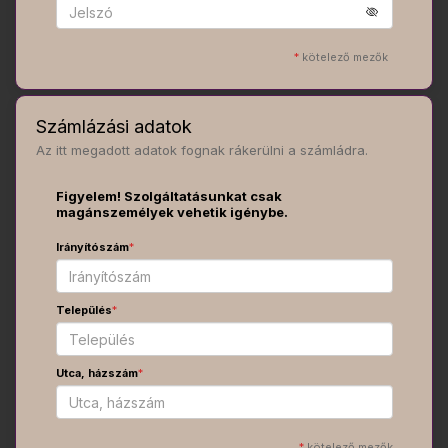
*
kötelező mezők
Számlázási adatok
Az itt megadott adatok fognak rákerülni a számládra.
Figyelem! Szolgáltatásunkat csak
magánszemélyek vehetik igénybe.
Irányítószám
*
Település
*
Utca, házszám
*
*
kötelező mezők