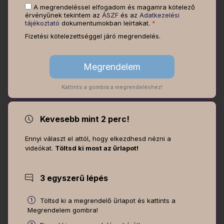
A megrendeléssel elfogadom és magamra kötelező
érvényűnek tekintem az
ÁSZF
és az
Adatkezelési
tájékoztató
dokumentumokban leírtakat.
*
Fizetési kötelezettséggel járó megrendelés.
Kattints a gombra a megrendeléshez!
Kevesebb mint 2 perc!
Ennyi választ el attól, hogy elkezdhesd nézni a
videókat.
Töltsd ki most az űrlapot!
3 egyszerű lépés
Töltsd ki a megrendelő űrlapot és kattints a
Megrendelem gombra!