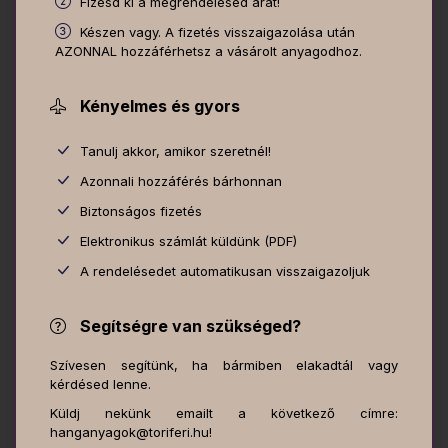
Fizesd ki a megrendelésed árát!
Készen vagy. A fizetés visszaigazolása után
AZONNAL hozzáférhetsz a vásárolt anyagodhoz.
Kényelmes és gyors
Tanulj akkor, amikor szeretnél!
Azonnali hozzáférés bárhonnan
Biztonságos fizetés
Elektronikus számlát küldünk (PDF)
A rendelésedet automatikusan visszaigazoljuk
Segítségre van szükséged?
Szívesen segítünk, ha bármiben elakadtál vagy
kérdésed lenne.
Küldj nekünk emailt a következő címre:
hanganyagok@toriferi.hu!