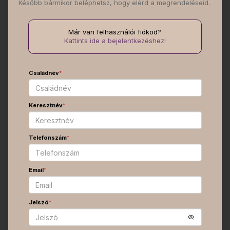
Később bármikor beléphetsz, hogy elérd a megrendeléseid.
Már van felhasználói fiókod?
Kattints ide a bejelentkezéshez!
Családnév
*
Keresztnév
*
Telefonszám
*
Email
*
Jelszó
*