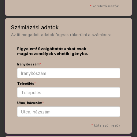
*
kötelező mezők
Számlázási adatok
Az itt megadott adatok fognak rákerülni a számládra.
Figyelem! Szolgáltatásunkat csak
magánszemélyek vehetik igénybe.
Irányítószám
*
Település
*
Utca, házszám
*
*
kötelező mezők