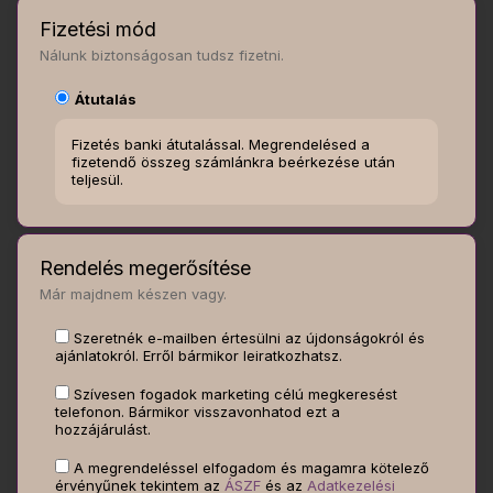
Fizetési mód
Nálunk biztonságosan tudsz fizetni.
Átutalás
Fizetés banki átutalással. Megrendelésed a
fizetendő összeg számlánkra beérkezése után
teljesül.
Rendelés megerősítése
Már majdnem készen vagy.
Szeretnék e-mailben értesülni az újdonságokról és
ajánlatokról. Erről bármikor leiratkozhatsz.
Szívesen fogadok marketing célú megkeresést
telefonon. Bármikor visszavonhatod ezt a
hozzájárulást.
A megrendeléssel elfogadom és magamra kötelező
érvényűnek tekintem az
ÁSZF
és az
Adatkezelési