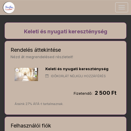
Togg
navig
Keleti és nyugati kereszténység
Rendelés áttekintése
Nézd át megrendelésed részleteit!
Keleti és nyugati kereszténység
IDŐKORLÁT NÉLKÜLI HOZZÁFÉRÉS
2 500 Ft
Fizetendő:
Áraink 27% ÁFÁ-t tartalmaznak.
Felhasználói fiók