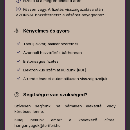
Fizesd ki a megrendelésed árát!
Készen vagy. A fizetés visszaigazolása után
AZONNAL hozzáférhetsz a vásárolt anyagodhoz.
Kényelmes és gyors
Tanulj akkor, amikor szeretnél!
Azonnali hozzáférés bárhonnan
Biztonságos fizetés
Elektronikus számlát küldünk (PDF)
A rendelésedet automatikusan visszaigazoljuk
Segítségre van szükséged?
Szívesen segítünk, ha bármiben elakadtál vagy
kérdésed lenne.
Küldj nekünk emailt a következő címre:
hanganyagok@toriferi.hu!