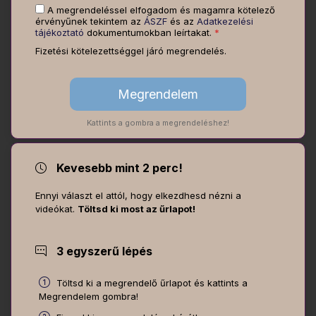
A megrendeléssel elfogadom és magamra kötelező
érvényűnek tekintem az
ÁSZF
és az
Adatkezelési
tájékoztató
dokumentumokban leírtakat.
*
Fizetési kötelezettséggel járó megrendelés.
Kattints a gombra a megrendeléshez!
Kevesebb mint 2 perc!
Ennyi választ el attól, hogy elkezdhesd nézni a
videókat.
Töltsd ki most az űrlapot!
3 egyszerű lépés
Töltsd ki a megrendelő űrlapot és kattints a
Megrendelem gombra!