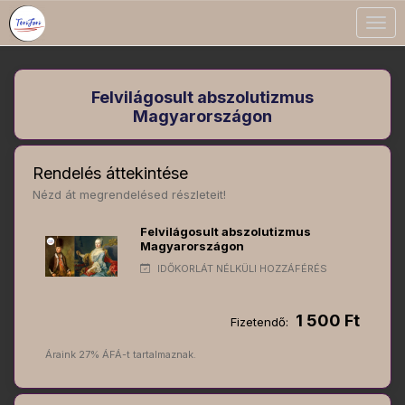
Togg
navig
Felvilágosult abszolutizmus
Magyarországon
Rendelés áttekintése
Nézd át megrendelésed részleteit!
Felvilágosult abszolutizmus
Magyarországon
IDŐKORLÁT NÉLKÜLI HOZZÁFÉRÉS
1 500 Ft
Fizetendő:
Áraink 27% ÁFÁ-t tartalmaznak.