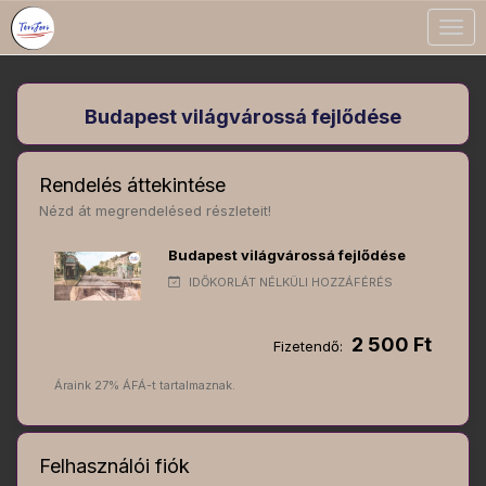
Togg
navig
Budapest világvárossá fejlődése
Rendelés áttekintése
Nézd át megrendelésed részleteit!
Budapest világvárossá fejlődése
IDŐKORLÁT NÉLKÜLI HOZZÁFÉRÉS
2 500 Ft
Fizetendő:
Áraink 27% ÁFÁ-t tartalmaznak.
Felhasználói fiók