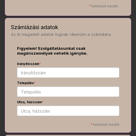
*
kötelező mezők
Számlázási adatok
Az itt megadott adatok fognak rákerülni a számládra.
Figyelem! Szolgáltatásunkat csak
magánszemélyek vehetik igénybe.
Irányítószám
*
Település
*
Utca, házszám
*
*
kötelező mezők