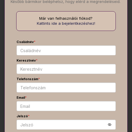
Később bármikor beléphetsz, hogy elérd a megrendeléseid.
Már van felhasználói fiókod?
Kattints ide a bejelentkezéshez!
Családnév
*
Keresztnév
*
Telefonszám
*
Email
*
Jelszó
*