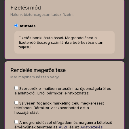
Fizetési mód
Nálunk biztonságosan tudsz fizetni.
Átutalás
Fizetés banki átutalással. Megrendelésed a
fizetendő összeg számlánkra beérkezése után
teljesül.
Rendelés megerősítése
Már majdnem készen vagy.
Szeretnék e-mailben értesülni az újdonságokról és
ajánlatokról. Erről bármikor leiratkozhatsz.
Szívesen fogadok marketing célú megkeresést
telefonon. Bármikor visszavonhatod ezt a
hozzájárulást.
A megrendeléssel elfogadom és magamra kötelező
érvényűnek tekintem az
ÁSZF
és az
Adatkezelési