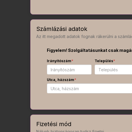
Számlázási adatok
Az itt megadott adatok fognak rákerülni a számlá
Figyelem! Szolgáltatásunkat csak magá
Irányítószám
*
Település
*
Utca, házszám
*
Fizetési mód
Nálunk biztonságosan tudsz fizetni.