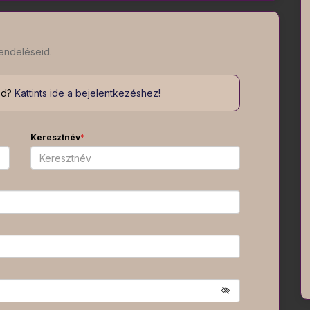
endeléseid.
od?
Kattints ide a bejelentkezéshez!
Keresztnév
*