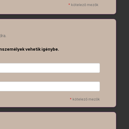
*
kötelező mezők
dra.
nszemélyek vehetik igénybe.
*
kötelező mezők