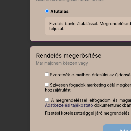
Átutalás
Fizetés banki átutalással. Megrendelés
teljesül.
Rendelés megerősítése
Már majdnem készen vagy.
Szeretnék e-mailben értesülni az újdonságo
Szívesen fogadok marketing célú megkere
hozzájárulást.
A megrendeléssel elfogadom és maga
Adatkezelési tájékoztató
dokumentumokban l
Fizetési kötelezettséggel járó megrendelés.