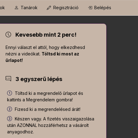
ok
Tanárok
Regisztráció
Belépés
Kevesebb mint 2 perc!
Ennyi választ el attól, hogy elkezdhesd
nézni a videókat.
Töltsd ki most az
űrlapot!
3 egyszerű lépés
Töltsd ki a megrendelő űrlapot és
kattints a Megrendelem gombra!
Fizesd ki a megrendelésed árát!
Készen vagy. A fizetés visszaigazolása
után AZONNAL hozzáférhetsz a vásárolt
anyagodhoz.