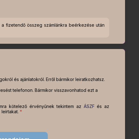
ed a fizetendő összeg számlánkra beérkezése után
król és ajánlatokról. Erről bármikor leiratkozhatsz.
sést telefonon. Bármikor visszavonhatod ezt a
mra kötelező érvényűnek tekintem az
ÁSZF
és az
eírtakat.
*