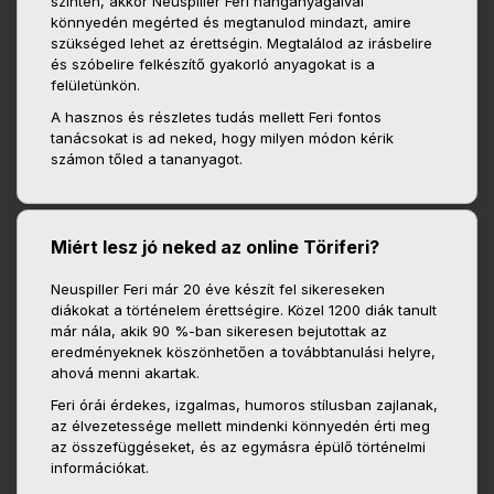
szinten, akkor Neuspiller Feri hanganyagaival
könnyedén megérted és megtanulod mindazt, amire
szükséged lehet az érettségin. Megtalálod az irásbelire
és szóbelire felkészítő gyakorló anyagokat is a
felületünkön.
A hasznos és részletes tudás mellett Feri fontos
tanácsokat is ad neked, hogy milyen módon kérik
számon tőled a tananyagot.
Miért lesz jó neked az online Töriferi?
Neuspiller Feri már 20 éve készít fel sikereseken
diákokat a történelem érettségire. Közel 1200 diák tanult
már nála, akik 90 %-ban sikeresen bejutottak az
eredményeknek köszönhetően a továbbtanulási helyre,
ahová menni akartak.
Feri órái érdekes, izgalmas, humoros stílusban zajlanak,
az élvezetessége mellett mindenki könnyedén érti meg
az összefüggéseket, és az egymásra épülő történelmi
információkat.