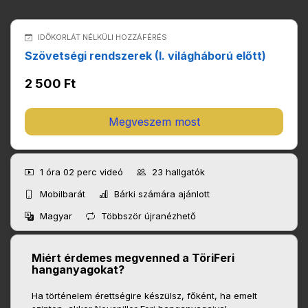
IDŐKORLÁT NÉLKÜLI HOZZÁFÉRÉS
Szövetségi rendszerek (I. világháború előtt)
2 500 Ft
Megveszem most
1 óra 02 perc
videó
23
hallgatók
Mobilbarát
Bárki számára ajánlott
Magyar
Többször újranézhető
Miért érdemes megvenned a TöriFeri
hanganyagokat?
Ha történelem érettségire készülsz, főként, ha emelt