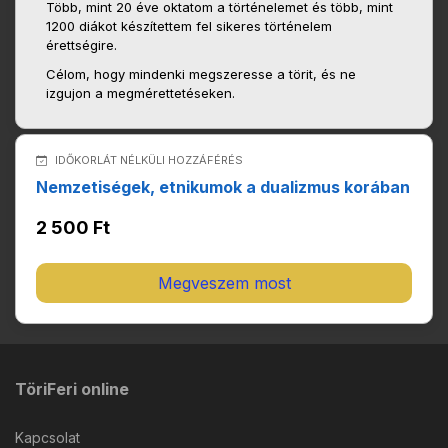
Több, mint 20 éve oktatom a történelemet és több, mint
1200 diákot készítettem fel sikeres történelem
érettségire.
Célom, hogy mindenki megszeresse a törit, és ne
izgujon a megmérettetéseken.
IDŐKORLÁT NÉLKÜLI HOZZÁFÉRÉS
Nemzetiségek, etnikumok a dualizmus korában
2 500 Ft
Megveszem most
TöriFeri online
Kapcsolat