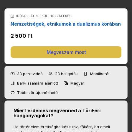
IDŐKORLÁT NÉLKÜLI HOZZÁFÉRÉS
Nemzetiségek, etnikumok a dualizmus korában
2 500 Ft
Megveszem most
33 perc
videó
23
hallgatók
Mobilbarát
Bárki számára ajánlott
Magyar
Többször újranézhető
Miért érdemes megvenned a TöriFeri
hanganyagokat?
Ha történelem érettségire készülsz, főként, ha emelt