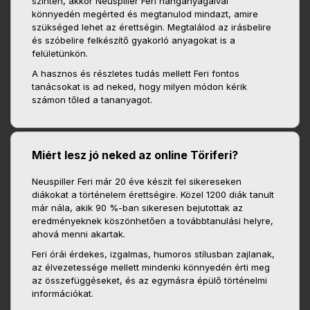
szinten, akkor Neuspiller Feri hanganyagaival
könnyedén megérted és megtanulod mindazt, amire
szükséged lehet az érettségin. Megtalálod az irásbelire
és szóbelire felkészítő gyakorló anyagokat is a
felületünkön.
A hasznos és részletes tudás mellett Feri fontos
tanácsokat is ad neked, hogy milyen módon kérik
számon tőled a tananyagot.
Miért lesz jó neked az online Töriferi?
Neuspiller Feri már 20 éve készít fel sikereseken
diákokat a történelem érettségire. Közel 1200 diák tanult
már nála, akik 90 %-ban sikeresen bejutottak az
eredményeknek köszönhetően a továbbtanulási helyre,
ahová menni akartak.
Feri órái érdekes, izgalmas, humoros stílusban zajlanak,
az élvezetessége mellett mindenki könnyedén érti meg
az összefüggéseket, és az egymásra épülő történelmi
információkat.