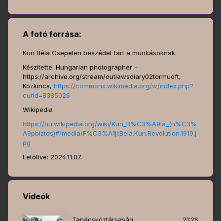
A fotó forrása:
Kun Béla Csepelen beszédet tart a munkásoknak
Készítette: Hungarian photographer -
https://archive.org/stream/outlawsdiary02tormuoft,
Közkincs,
https://commons.wikimedia.org/w/index.php?
curid=8385026
Wikipedia
https://hu.wikipedia.org/wiki/Kun_B%C3%A9la_(n%C3%
A9pbiztos)#/media/F%C3%A1jl:Bela.Kun.Revolution.1919.j
pg
Letöltve: 2024.11.07.
Videók
Tanácsköztársaság
21:26