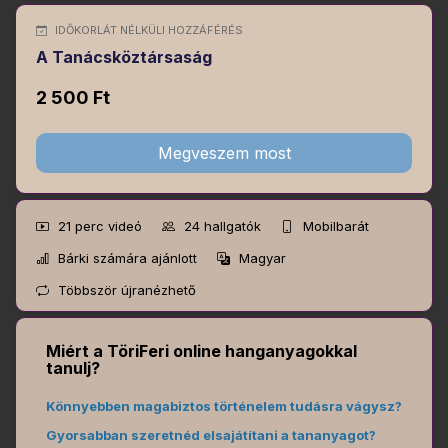
IDŐKORLÁT NÉLKÜLI HOZZÁFÉRÉS
A Tanácsköztársaság
2 500 Ft
Megveszem most
21 perc
videó
24
hallgatók
Mobilbarát
Bárki számára ajánlott
Magyar
Többször újranézhető
Miért a TöriFeri online hanganyagokkal
tanulj?
Könnyebben magabiztos történelem tudásra vágysz?
Gyorsabban szeretnéd elsajátítani a tananyagot?