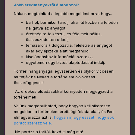
Jobb eredményekről álmodozol?
Nálunk megtaláltad a legjobb megoldást arra, hogy…
bárhol, bármikor tanulj, akár út közben a telódon
hallgatva az anyagot,
érettségire felkészülj és félelmek nélkül,
összeszedetten odaülj,
témazáróra / dolgozatra, feleletre az anyagot
akár egy éjszaka alatt megtanuld,
kiselőadáshoz információt szerezz,
egyetemen egy biztos alaptudással indulj.
Töriferi hanganyagai egyszerűen és olykor viccesen
mutatják be Neked a történelem ok-okozati
összefüggéseit!
Az érdekes előadásokkal könnyedén megjegyzed a
történelmet!
Velünk megtanulhatod, hogy hogyan kell sikeresen
megoldani a történelem érettségi feladatokat, és Feri
elmagyarázza azt is,
hogyan írj úgy esszét, hogy sok
pontot szerezz vele.
Ne parázz a töritől, kezd el még ma!