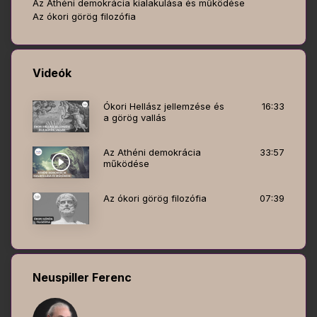
Az Athéni demokrácia kialakulása és működése
Az ókori görög filozófia
Videók
Ókori Hellász jellemzése és
16:33
a görög vallás
Az Athéni demokrácia
33:57
működése
Az ókori görög filozófia
07:39
Neuspiller Ferenc