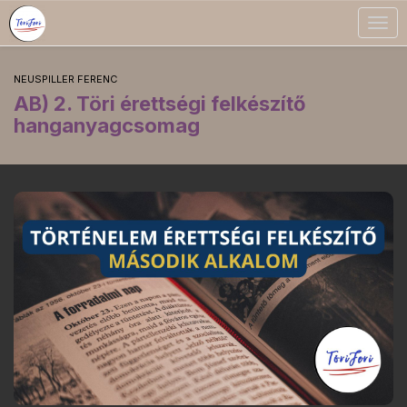
Togg
navig
NEUSPILLER FERENC
AB) 2. Töri érettségi felkészítő
hanganyagcsomag