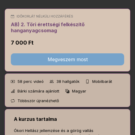
IDŐKORLÁT NÉLKÜLI HOZZÁFÉRÉS
AB) 2. Töri érettségi felkészítő
hanganyagcsomag
7 000 Ft
Megveszem most
58 perc
videó
38
hallgatók
Mobilbarát
Bárki számára ajánlott
Magyar
Többször újranézhető
A kurzus tartalma
Ókori Hellász jellemzése és a görög vallás