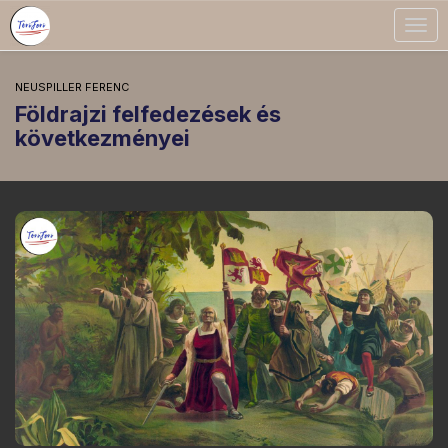
Togg
navig
NEUSPILLER FERENC
Földrajzi felfedezések és
következményei