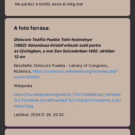
Ne parázz a töritől, kezd el még ma!
A fotó forrása:
Dióscoro Teófilo Puebla Tolín festménye
(1862): Kolumbusz Kristóf először száll partra
az Újvilágban, a mai San Salvadorban 1492. október
12-én
Készítette: Dióscoro Puebla - Library of Congress.,
Közkincs,
https://commons.wikimedia.org/w/index.php?
curid=165963
Wikipedia
https://hu.wikipedia.org/wiki/A_f%C3%B6ldrajzi_felfedez
%C3%A9sek_kora#/media/F%C3%A1jl:Christopher_Colu
mbus3.jpg
Letöltve: 2024.11. 26. 20:33