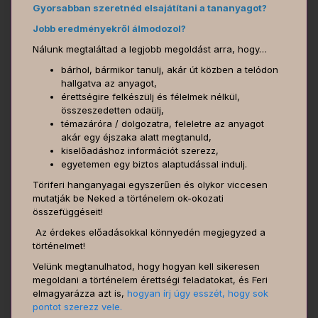
Gyorsabban szeretnéd elsajátítani a tananyagot?
Jobb eredményekről álmodozol?
Nálunk megtaláltad a legjobb megoldást arra, hogy…
bárhol, bármikor tanulj, akár út közben a telódon
hallgatva az anyagot,
érettségire felkészülj és félelmek nélkül,
összeszedetten odaülj,
témazáróra / dolgozatra, feleletre az anyagot
akár egy éjszaka alatt megtanuld,
kiselőadáshoz információt szerezz,
egyetemen egy biztos alaptudással indulj.
Töriferi hanganyagai egyszerűen és olykor viccesen
mutatják be Neked a történelem ok-okozati
összefüggéseit!
Az érdekes előadásokkal könnyedén megjegyzed a
történelmet!
Velünk megtanulhatod, hogy hogyan kell sikeresen
megoldani a történelem érettségi feladatokat, és Feri
elmagyarázza azt is,
hogyan írj úgy esszét, hogy sok
pontot szerezz vele.