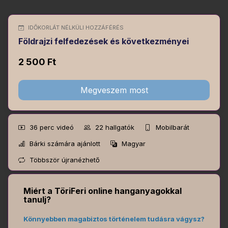
IDŐKORLÁT NÉLKÜLI HOZZÁFÉRÉS
Földrajzi felfedezések és következményei
2 500 Ft
Megveszem most
36 perc
videó
22
hallgatók
Mobilbarát
Bárki számára ajánlott
Magyar
Többször újranézhető
Miért a TöriFeri online hanganyagokkal
tanulj?
Könnyebben magabiztos történelem tudásra vágysz?