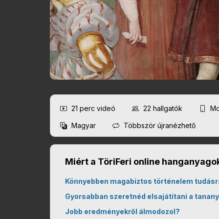
21 perc
videó
22
hallgatók
Mo
Magyar
Többször újranézhető
Miért a TöriFeri online hanganyagok
Könnyebben magabiztos történelem tudásr
Gyorsabban szeretnéd elsajátítani a tanan
Jobb eredményekről álmodozol?