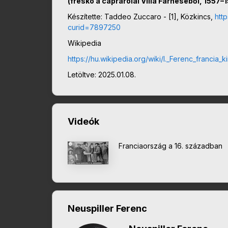
(freskó a caprarolai Villa Farneséből, 1557–
Készítette: Taddeo Zuccaro - [1], Közkincs,
htt
curid=7897250
Wikipedia
https://hu.wikipedia.org/wiki/I._Ferenc_franc
Letöltve: 2025.01.08.
Videók
Franciaország a 16. században
Neuspiller Ferenc