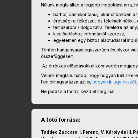
Nálunk megtaláltad a legjobb megoldást arra, 
bárhol, bármikor tanulj, akár út közben a
érettségire felkészülj és félelmek nélkül
témazáróra / dolgozatra, feleletre az any
kiselőadáshoz információt szerezz,
egyetemen egy biztos alaptudással indulj
Töriferi hanganyagai egyszerűen és olykor vic
összefüggéseit!
Az érdekes előadásokkal könnyedén megjegyz
Velünk megtanulhatod, hogy hogyan kell sikere
Feri elmagyarázza azt is,
hogyan írj úgy esszét
Ne parázz a töritől, kezd el még ma!
A fotó forrása:
Taddeo Zuccaro: I. Ferenc, V. Károly és III.