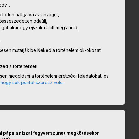
hogy…
 telódon hallgatva az anyagot,
, összeszedetten odaülj,
agot akár egy éjszaka alatt megtanuld,
.
cesen mutatják be Neked a történelem ok-okozati
ed a történelmet!
sen megoldani a történelem érettségi feladatokat, és
, hogy sok pontot szerezz vele.
 Pál pápa a nizzai fegyverszünet megkötésekor