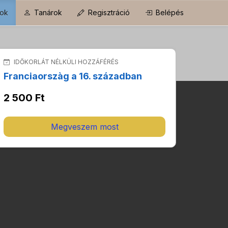
ok
Tanárok
Regisztráció
Belépés
IDŐKORLÁT NÉLKÜLI HOZZÁFÉRÉS
Franciaorszàg a 16. században
2 500 Ft
Megveszem most