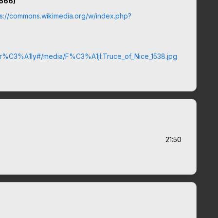
1566)
ps://commons.wikimedia.org/w/index.php?
ia_kir%C3%A1ly#/media/F%C3%A1jl:Truce_of_Nice_1538.jpg
21:50