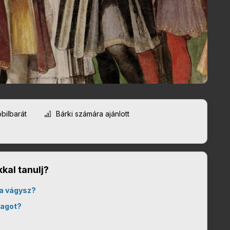
bilbarát
Bárki számára ajánlott
kal tanulj?
a vágysz?
yagot?