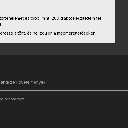
örténelemet és több, mint 1200 diákot készítettem fel
e.
resse a törit, és ne izgujon a megmérettetéseken.
Rendszerkövetelmények
g fenntartva!