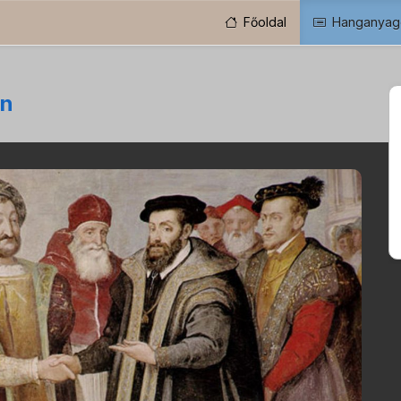
Főoldal
Hanganyag
an