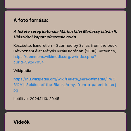
A fotó forrása:
A fekete sereg katonája Márkusfalvi Máriássy István II.
Ulászlótól kapott címereslevelén
Készítette: Ismeretlen - Scanned by Szilas from the book
Hétköznapi élet Mátyás király korában (2008), Közkincs,
https://commons.wikimedia.org/w/index.php?
curid=59247054
Wikipedia
https://hu.wikipedia.org/wiki/Fekete_sereg#/media/F%C
3%A1jl:Soldier_of_the_Black_Army,_from_a_patent_letter.j
pg
Letöltve: 2024.11.13. 20:45
Videók