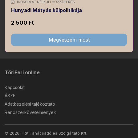
IDŐKORLÁT NÉLKÜLI HOZZÁFÉRÉS
Hunyadi Mátyás külpolitikája
2 500 Ft
Megveszem most
TöriFeri online
Kapcsolat
ÁSZF
Adatkezelési tájékoztató
Rendszerkövetelmények
© 2026 HRK Tanácsadó és Szolgáltató Kft.