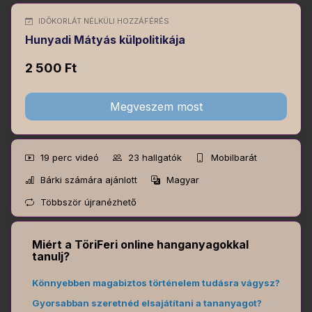
IDŐKORLÁT NÉLKÜLI HOZZÁFÉRÉS
Hunyadi Mátyás külpolitikája
2 500 Ft
Megveszem most
19 perc
videó
23
hallgatók
Mobilbarát
Bárki számára ajánlott
Magyar
Többször újranézhető
Miért a TöriFeri online hanganyagokkal
tanulj?
Könnyebben magabiztos történelem tudásra vágysz?
Gyorsabban szeretnéd elsajátítani a tananyagot?