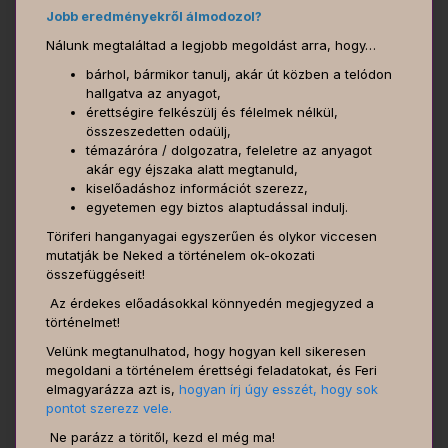
Jobb eredményekről álmodozol?
Nálunk megtaláltad a legjobb megoldást arra, hogy…
bárhol, bármikor tanulj, akár út közben a telódon
hallgatva az anyagot,
érettségire felkészülj és félelmek nélkül,
összeszedetten odaülj,
témazáróra / dolgozatra, feleletre az anyagot
akár egy éjszaka alatt megtanuld,
kiselőadáshoz információt szerezz,
egyetemen egy biztos alaptudással indulj.
Töriferi hanganyagai egyszerűen és olykor viccesen
mutatják be Neked a történelem ok-okozati
összefüggéseit!
Az érdekes előadásokkal könnyedén megjegyzed a
történelmet!
Velünk megtanulhatod, hogy hogyan kell sikeresen
megoldani a történelem érettségi feladatokat, és Feri
elmagyarázza azt is,
hogyan írj úgy esszét, hogy sok
pontot szerezz vele.
Ne parázz a töritől, kezd el még ma!