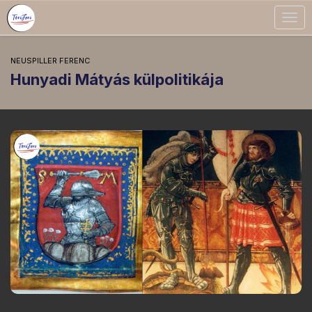
Togg
navig
NEUSPILLER FERENC
Hunyadi Mátyás külpolitikája