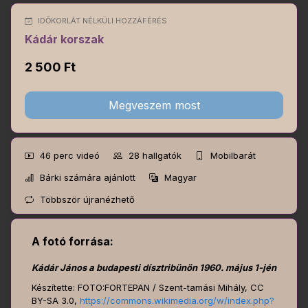
IDŐKORLÁT NÉLKÜLI HOZZÁFÉRÉS
Kádár korszak
2 500 Ft
Megveszem most
46 perc
videó
28
hallgatók
Mobilbarát
Bárki számára ajánlott
Magyar
Többször újranézhető
A fotó forrása:
Kádár János a budapesti dísztribünön 1960. május 1-jén
Készítette: FOTO:FORTEPAN / Szent-tamási Mihály, CC
BY-SA 3.0,
https://commons.wikimedia.org/w/index.php?