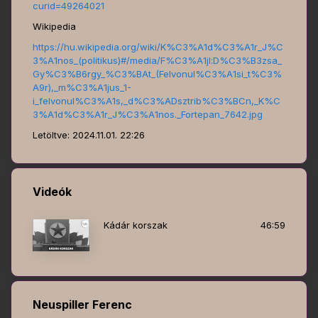
curid=49264021
Wikipedia
https://hu.wikipedia.org/wiki/K%C3%A1d%C3%A1r_J%C
3%A1nos_(politikus)#/media/F%C3%A1jl:D%C3%B3zsa_
Gy%C3%B6rgy_%C3%BAt_(Felvonul%C3%A1si_t%C3%
A9r),_m%C3%A1jus_1-
i_felvonul%C3%A1s,_d%C3%ADsztrib%C3%BCn,_K%C
3%A1d%C3%A1r_J%C3%A1nos._Fortepan_7642.jpg
Letöltve: 2024.11.01. 22:26
Videók
Kádár korszak
46:59
Neuspiller Ferenc