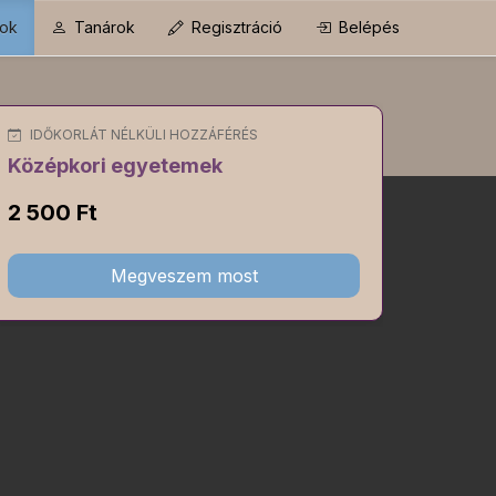
ok
Tanárok
Regisztráció
Belépés
IDŐKORLÁT NÉLKÜLI HOZZÁFÉRÉS
Középkori egyetemek
2 500 Ft
Megveszem most