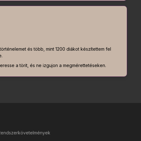
örténelemet és több, mint 1200 diákot készítettem fel
e.
resse a törit, és ne izgujon a megmérettetéseken.
Rendszerkövetelmények