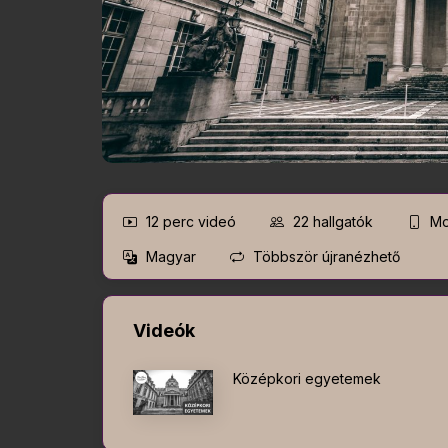
12 perc
videó
22
hallgatók
Mo
Magyar
Többször újranézhető
Videók
Középkori egyetemek