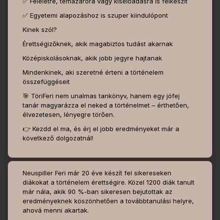
✅ Feleletre, témazáróra vagy kiselőadásra is felkészít
✅ Egyetemi alapozáshoz is szuper kiindulópont
Kinek szól?
Érettségizőknek, akik magabiztos tudást akarnak
Középiskolásoknak, akik jobb jegyre hajtanak
Mindenkinek, aki szeretné érteni a történelem
összefüggéseit
🎯 TöriFeri nem unalmas tankönyv, hanem egy jófej
tanár magyarázza el neked a történelmet – érthetően,
élvezetesen, lényegre törően.
👉 Kezdd el ma, és érj el jobb eredményeket már a
következő dolgozatnál!
Neuspiller Feri már 20 éve készít fel sikereseken
diákokat a történelem érettségire. Közel 1200 diák tanult
már nála, akik 90 %-ban sikeresen bejutottak az
eredményeknek köszönhetően a továbbtanulási helyre,
ahová menni akartak.