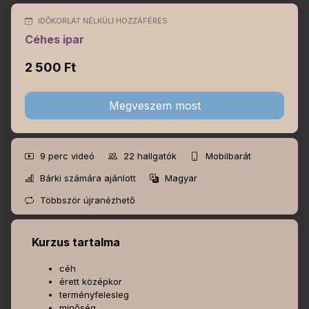
IDŐKORLÁT NÉLKÜLI HOZZÁFÉRÉS
Céhes ipar
2 500 Ft
Megveszem most
9 perc
videó
22
hallgatók
Mobilbarát
Bárki számára ajánlott
Magyar
Többször újranézhető
Kurzus tartalma
céh
érett középkor
terményfelesleg
minőség