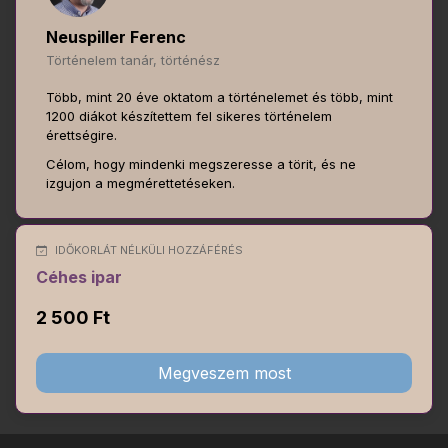
Neuspiller Ferenc
Történelem tanár, történész
Több, mint 20 éve oktatom a történelemet és több, mint
1200 diákot készítettem fel sikeres történelem
érettségire.
Célom, hogy mindenki megszeresse a törit, és ne
izgujon a megmérettetéseken.
IDŐKORLÁT NÉLKÜLI HOZZÁFÉRÉS
Céhes ipar
2 500 Ft
Megveszem most