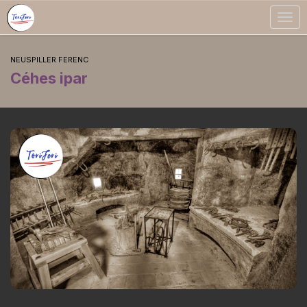
Togg
navig
NEUSPILLER FERENC
Céhes ipar