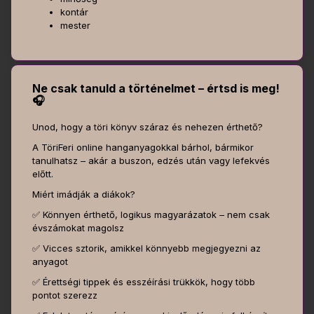
kontár
mester
Ne csak tanuld a történelmet – értsd is meg!
🎧
Unod, hogy a töri könyv száraz és nehezen érthető?
A TöriFeri online hanganyagokkal bárhol, bármikor
tanulhatsz – akár a buszon, edzés után vagy lefekvés
előtt.
Miért imádják a diákok?
✅ Könnyen érthető, logikus magyarázatok – nem csak
évszámokat magolsz
✅ Vicces sztorik, amikkel könnyebb megjegyezni az
anyagot
✅ Érettségi tippek és esszéírási trükkök, hogy több
pontot szerezz