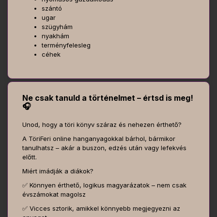
szántó
ugar
szügyhám
nyakhám
terményfelesleg
céhek
Ne csak tanuld a történelmet – értsd is meg!
🎧
Unod, hogy a töri könyv száraz és nehezen érthető?
A TöriFeri online hanganyagokkal bárhol, bármikor
tanulhatsz – akár a buszon, edzés után vagy lefekvés
előtt.
Miért imádják a diákok?
✅ Könnyen érthető, logikus magyarázatok – nem csak
évszámokat magolsz
✅ Vicces sztorik, amikkel könnyebb megjegyezni az