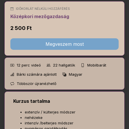
IDŐKORLÁT NÉLKÜLI HOZZÁFÉRÉS
Középkori mezőgazdaság
2 500 Ft
Megveszem most
12 perc
videó
22
hallgatók
Mobilbarát
Bárki számára ajánlott
Magyar
Többször újranézhető
Kurzus tartalma
extenzív / külterjes módszer
nehézeke
intenzív /belterjes módszer
nyomásos gazdálkodás