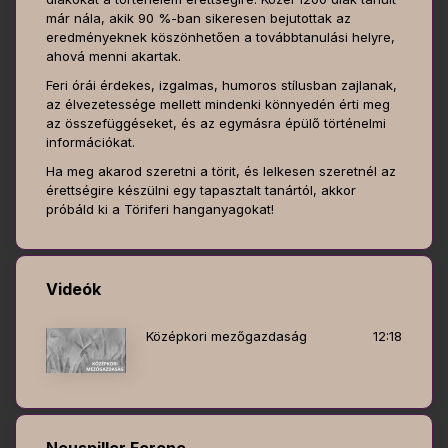
már nála, akik 90 %-ban sikeresen bejutottak az
eredményeknek köszönhetően a továbbtanulási helyre,
ahová menni akartak.
Feri órái érdekes, izgalmas, humoros stílusban zajlanak,
az élvezetessége mellett mindenki könnyedén érti meg
az összefüggéseket, és az egymásra épülő történelmi
információkat.
Ha meg akarod szeretni a törit, és lelkesen szeretnél az
érettségire készülni egy tapasztalt tanártól, akkor
próbáld ki a Töriferi hanganyagokat!
Videók
Középkori mezőgazdaság
12:18