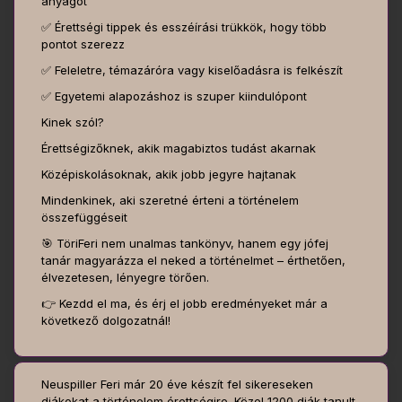
anyagot
✅ Érettségi tippek és esszéírási trükkök, hogy több
pontot szerezz
✅ Feleletre, témazáróra vagy kiselőadásra is felkészít
✅ Egyetemi alapozáshoz is szuper kiindulópont
Kinek szól?
Érettségizőknek, akik magabiztos tudást akarnak
Középiskolásoknak, akik jobb jegyre hajtanak
Mindenkinek, aki szeretné érteni a történelem
összefüggéseit
🎯 TöriFeri nem unalmas tankönyv, hanem egy jófej
tanár magyarázza el neked a történelmet – érthetően,
élvezetesen, lényegre törően.
👉 Kezdd el ma, és érj el jobb eredményeket már a
következő dolgozatnál!
Neuspiller Feri már 20 éve készít fel sikereseken
diákokat a történelem érettségire. Közel 1200 diák tanult