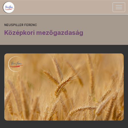
Togg
navig
NEUSPILLER FERENC
Középkori mezőgazdaság