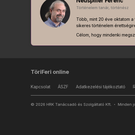
Neuspiller Ferenc
Történelem tanár, történész
Több, mint 20 éve oktatom a t
sikeres történelem érettségir
Célom, hogy mindenki megsze
TöriFeri online
Kapcsolat
ÁSZF
Adatkezelési tájékoztató
© 2026 HRK Tanácsadó és Szolgáltató Kft.
Minden jo