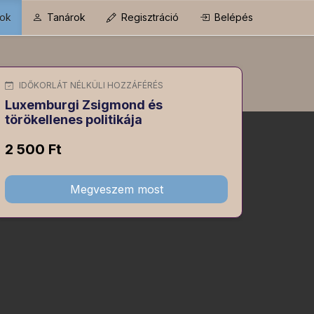
ok
Tanárok
Regisztráció
Belépés
IDŐKORLÁT NÉLKÜLI HOZZÁFÉRÉS
Luxemburgi Zsigmond és
törökellenes politikája
2 500 Ft
Megveszem most