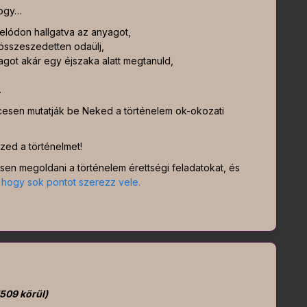
hogy…
 telódon hallgatva az anyagot,
, összeszedetten odaülj,
agot akár egy éjszaka alatt megtanuld,
.
cesen mutatják be Neked a történelem ok-okozati
ed a történelmet!
sen megoldani a történelem érettségi feladatokat, és
, hogy sok pontot szerezz vele.
509 körül)