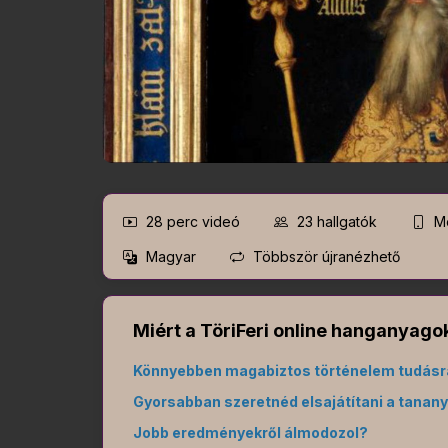
28 perc
videó
23
hallgatók
Mo
Magyar
Többször újranézhető
Miért a TöriFeri online hanganyagok
Könnyebben magabiztos történelem tudásr
Gyorsabban szeretnéd elsajátítani a tanan
Jobb eredményekről álmodozol?