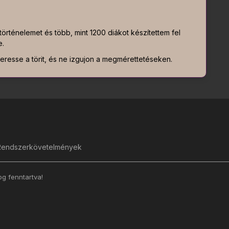
örténelemet és több, mint 1200 diákot készítettem fel
e.
resse a törit, és ne izgujon a megmérettetéseken.
Rendszerkövetelmények
g fenntartva!