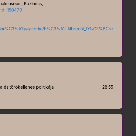
onalmuseum, Közkincs,
urid=150479
yar_kir%C3%A1ly#/media/F%C3%A1jl:Albrecht_D%C3%BCre
és törökellenes politikája
28:55