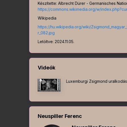
Készítette: Albrecht Dürer - Germanisches Nati
https://commons.wikimedia.org/w/index.php?c
Wikipedia
https://hu.wikipedia.org/wiki/Zsigmond_mag
r_082.jpg
Letöltve: 2024.11.05.
Videók
Luxemburgi Zsigmond uralkodása 
Neuspiller Ferenc