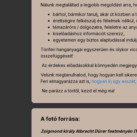
Nálunk megtaláltad a legjobb megoldást arra, 
bárhol, bármikor tanulj, akár út közben a
érettségire felkészülj és félelmek nélkül
témazáróra / dolgozatra, feleletre az any
kiselőadáshoz információt szerezz,
egyetemen egy biztos alaptudással indulj
Töriferi hanganyagai egyszerűen és olykor vic
összefüggéseit!
Az érdekes előadásokkal könnyedén megjegyz
Velünk megtanulhatod, hogy hogyan kell sikere
Feri elmagyarázza azt is,
hogyan írj úgy esszét
Ne parázz a töritől, kezd el még ma!
A fotó forrása:
Zsigmond király Albrecht Dürer festményén (1