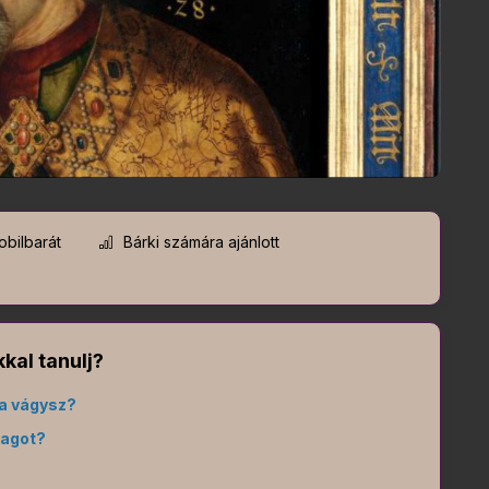
bilbarát
Bárki számára ajánlott
kal tanulj?
a vágysz?
yagot?