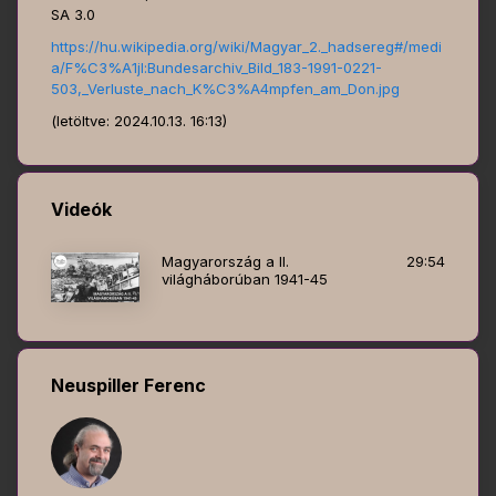
SA 3.0
https://hu.wikipedia.org/wiki/Magyar_2._hadsereg#/medi
a/F%C3%A1jl:Bundesarchiv_Bild_183-1991-0221-
503,_Verluste_nach_K%C3%A4mpfen_am_Don.jpg
(letöltve: 2024.10.13. 16:13)
Videók
Magyarország a II.
29:54
világháborúban 1941-45
Neuspiller Ferenc