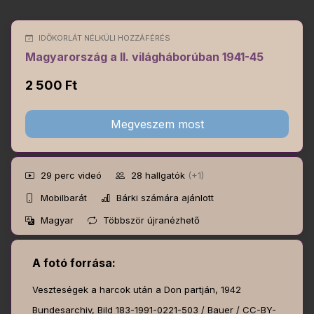
IDŐKORLÁT NÉLKÜLI HOZZÁFÉRÉS
Magyarország a II. világháborúban 1941-45
2 500 Ft
Megveszem most
29 perc
videó
28
hallgatók
(+1)
Mobilbarát
Bárki számára ajánlott
Magyar
Többször újranézhető
A fotó forrása:
Veszteségek a harcok után a Don partján, 1942
Bundesarchiv, Bild 183-1991-0221-503 / Bauer / CC-BY-