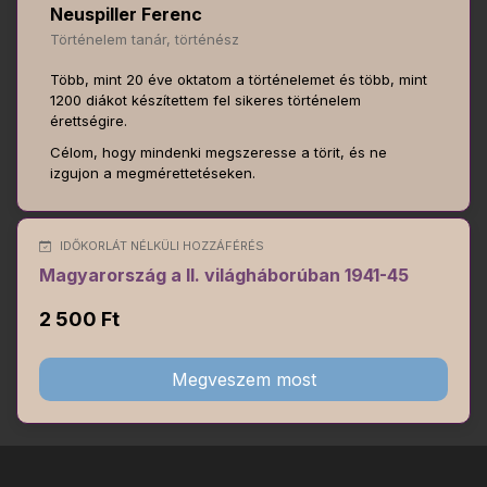
Neuspiller Ferenc
Történelem tanár, történész
Több, mint 20 éve oktatom a történelemet és több, mint
1200 diákot készítettem fel sikeres történelem
érettségire.
Célom, hogy mindenki megszeresse a törit, és ne
izgujon a megmérettetéseken.
IDŐKORLÁT NÉLKÜLI HOZZÁFÉRÉS
Magyarország a II. világháborúban 1941-45
2 500 Ft
Megveszem most