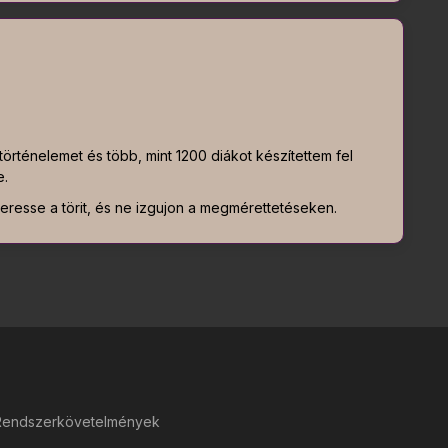
örténelemet és több, mint 1200 diákot készítettem fel
e.
resse a törit, és ne izgujon a megmérettetéseken.
Rendszerkövetelmények