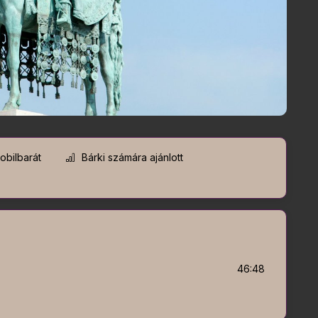
bilbarát
Bárki számára ajánlott
46:48