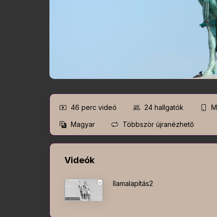
46 perc
videó
24
hallgatók
Mo
Magyar
Többször újranézhető
Videók
llamalapítás2