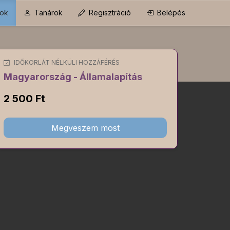
ok
Tanárok
Regisztráció
Belépés
IDŐKORLÁT NÉLKÜLI HOZZÁFÉRÉS
Magyarország - Államalapítás
2 500 Ft
Megveszem most