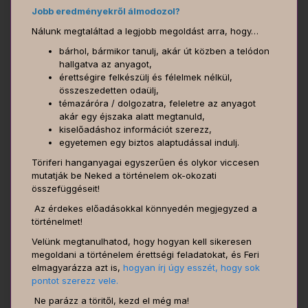
Jobb eredményekről álmodozol?
Nálunk megtaláltad a legjobb megoldást arra, hogy…
bárhol, bármikor tanulj, akár út közben a telódon
hallgatva az anyagot,
érettségire felkészülj és félelmek nélkül,
összeszedetten odaülj,
témazáróra / dolgozatra, feleletre az anyagot
akár egy éjszaka alatt megtanuld,
kiselőadáshoz információt szerezz,
egyetemen egy biztos alaptudással indulj.
Töriferi hanganyagai egyszerűen és olykor viccesen
mutatják be Neked a történelem ok-okozati
összefüggéseit!
Az érdekes előadásokkal könnyedén megjegyzed a
történelmet!
Velünk megtanulhatod, hogy hogyan kell sikeresen
megoldani a történelem érettségi feladatokat, és Feri
elmagyarázza azt is,
hogyan írj úgy esszét, hogy sok
pontot szerezz vele.
Ne parázz a töritől, kezd el még ma!