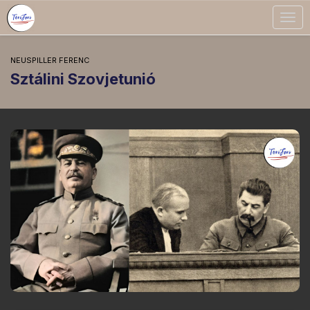
Togg
navig
NEUSPILLER FERENC
Sztálini Szovjetunió