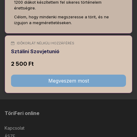
1200 diákot készítettem fel sikeres történelem
érettségire.
Célom, hogy mindenki megszeresse a törit, és ne
izgujon a megmérettetéseken.
IDŐKORLÁT NÉLKÜLI HOZZÁFÉRÉS
Sztálini Szovjetunió
2 500 Ft
Megveszem most
TöriFeri online
Kapcsolat
ÁSZF