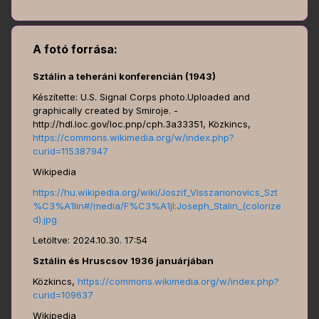
A fotó forrása:
Sztálin a teheráni konferencián (1943)
Készítette: U.S. Signal Corps photo.Uploaded and
graphically created by Smiroje. -
http://hdl.loc.gov/loc.pnp/cph.3a33351, Közkincs,
https://commons.wikimedia.org/w/index.php?
curid=115387947
Wikipedia
https://hu.wikipedia.org/wiki/Joszif_Visszarionovics_Szt
%C3%A1lin#/media/F%C3%A1jl:Joseph_Stalin_(colorize
d).jpg
Letöltve: 2024.10.30. 17:54
Sztálin és Hruscsov 1936 januárjában
Közkincs,
https://commons.wikimedia.org/w/index.php?
curid=109637
Wikipedia