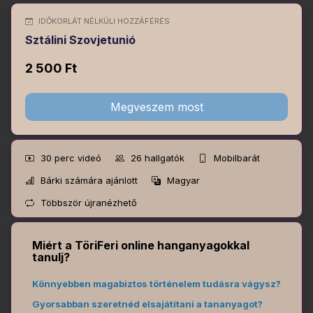
IDŐKORLÁT NÉLKÜLI HOZZÁFÉRÉS
Sztálini Szovjetunió
2 500 Ft
Megveszem most
30 perc
videó
26
hallgatók
Mobilbarát
Bárki számára ajánlott
Magyar
Többször újranézhető
Miért a TöriFeri online hanganyagokkal
tanulj?
Könnyebben magabiztos történelem tudásra vágysz?
Gyorsabban szeretnéd elsajátítani a tananyagot?