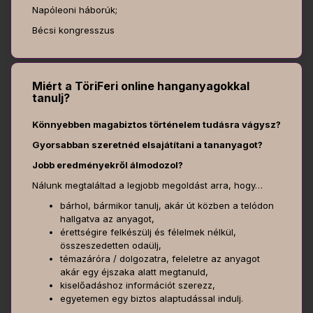
Napóleoni háborúk;
Bécsi kongresszus
Miért a TöriFeri online hanganyagokkal
tanulj?
Könnyebben magabiztos történelem tudásra vágysz?
Gyorsabban szeretnéd elsajátítani a tananyagot?
Jobb eredményekről álmodozol?
Nálunk megtaláltad a legjobb megoldást arra, hogy…
bárhol, bármikor tanulj, akár út közben a telódon
hallgatva az anyagot,
érettségire felkészülj és félelmek nélkül,
összeszedetten odaülj,
témazáróra / dolgozatra, feleletre az anyagot
akár egy éjszaka alatt megtanuld,
kiselőadáshoz információt szerezz,
egyetemen egy biztos alaptudással indulj.