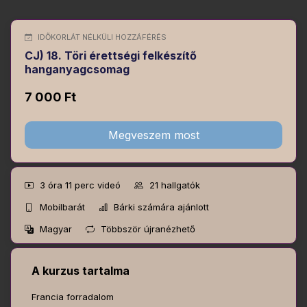
IDŐKORLÁT NÉLKÜLI HOZZÁFÉRÉS
CJ) 18. Töri érettségi felkészítő
hanganyagcsomag
7 000 Ft
Megveszem most
3 óra 11 perc
videó
21
hallgatók
Mobilbarát
Bárki számára ajánlott
Magyar
Többször újranézhető
A kurzus tartalma
Francia forradalom