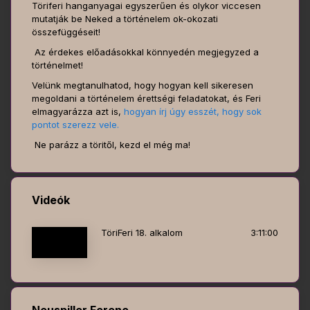
Töriferi hanganyagai egyszerűen és olykor viccesen
mutatják be Neked a történelem ok-okozati
összefüggéseit!
Az érdekes előadásokkal könnyedén megjegyzed a
történelmet!
Velünk megtanulhatod, hogy hogyan kell sikeresen
megoldani a történelem érettségi feladatokat, és Feri
elmagyarázza azt is,
hogyan írj úgy esszét, hogy sok
pontot szerezz vele.
Ne parázz a töritől, kezd el még ma!
Videók
TöriFeri 18. alkalom
3:11:00