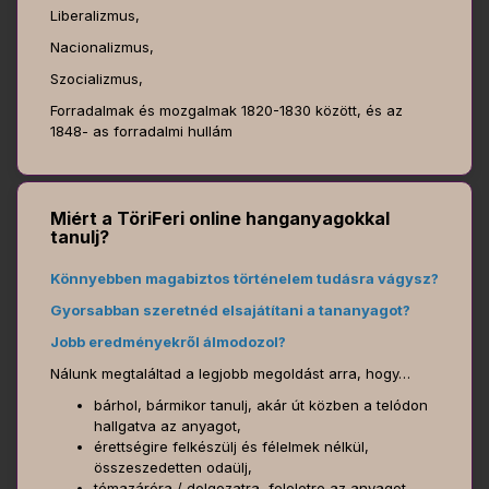
Liberalizmus,
Nacionalizmus,
Szocializmus,
Forradalmak és mozgalmak 1820-1830 között, és az
1848- as forradalmi hullám
Miért a TöriFeri online hanganyagokkal
tanulj?
Könnyebben magabiztos történelem tudásra vágysz?
Gyorsabban szeretnéd elsajátítani a tananyagot?
Jobb eredményekről álmodozol?
Nálunk megtaláltad a legjobb megoldást arra, hogy…
bárhol, bármikor tanulj, akár út közben a telódon
hallgatva az anyagot,
érettségire felkészülj és félelmek nélkül,
összeszedetten odaülj,
témazáróra / dolgozatra, feleletre az anyagot