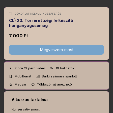
IDŐKORLÁT NÉLKÜLI HOZZÁFÉRÉS
CL) 20. Töri érettségi felkészítő
hanganyagcsomag
7 000 Ft
Megveszem most
2 óra 19 perc
videó
19
hallgatók
Mobilbarát
Bárki számára ajánlott
Magyar
Többször újranézhető
A kurzus tartalma
Konzervativizmus,