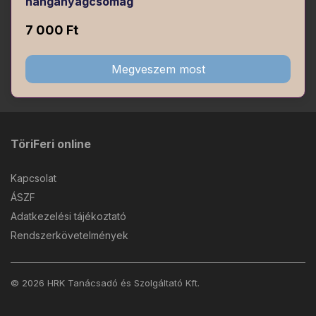
hanganyagcsomag
7 000 Ft
Megveszem most
TöriFeri online
Kapcsolat
ÁSZF
Adatkezelési tájékoztató
Rendszerkövetelmények
© 2026 HRK Tanácsadó és Szolgáltató Kft.