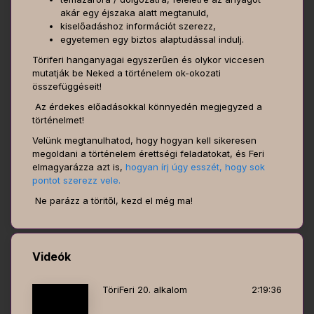
akár egy éjszaka alatt megtanuld,
kiselőadáshoz információt szerezz,
egyetemen egy biztos alaptudással indulj.
Töriferi hanganyagai egyszerűen és olykor viccesen
mutatják be Neked a történelem ok-okozati
összefüggéseit!
Az érdekes előadásokkal könnyedén megjegyzed a
történelmet!
Velünk megtanulhatod, hogy hogyan kell sikeresen
megoldani a történelem érettségi feladatokat, és Feri
elmagyarázza azt is,
hogyan írj úgy esszét, hogy sok
pontot szerezz vele.
Ne parázz a töritől, kezd el még ma!
Videók
TöriFeri 20. alkalom
2:19:36