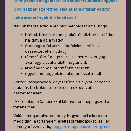
Könnyebben magabiztos történelem tudásra vágysz?
Gyorsabban szeretnéd elsajátítani a tananyagot?
Jobb eredményekről álmodozol?
Nálunk megtaláltad a legjobb megoldást arra, hogy…
bárhol, bármikor tanulj, akár út közben a telódon
hallgatva az anyagot,
érettségire felkészülj és félelmek nélkül,
összeszedetten odaülj,
témazáróra / dolgozatra, feleletre az anyagot
akár egy éjszaka alatt megtanuld,
kiselőadáshoz információt szerezz,
egyetemen egy biztos alaptudással indulj.
Töriferi hanganyagai egyszerűen és olykor viccesen
mutatják be Neked a történelem ok-okozati
összefüggéseit!
Az érdekes előadásokkal könnyedén megjegyzed a
történelmet!
Velünk megtanulhatod, hogy hogyan kell sikeresen
megoldani a történelem érettségi feladatokat, és Feri
elmagyarázza azt is,
hogyan írj úgy esszét, hogy sok