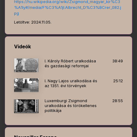
https://hu.wikipedia.org/wiki/Zsigmond_magyar_kir%C3
%A1ly#/media/F%C3%A1jl:Albrecht_D%C3%BCrer_082.j
pg
Letöltve: 2024.11.05.
Videók
I. Károly Róbert uralkodása
38:49
és gazdasàgi reformjai
I. Nagy Lajos uralkodása és
25:12
az 1351. évi törvények
Luxemburgi Zsigmond
28:55
uralkodása és törökellenes
politikája