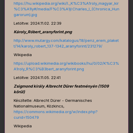
https://hu.wikipedia.org/wiki/I._K%C3%A1roly_magyar_kir
%C3%A1ly#/media/F%C3%A1jl:Charles_I_(Chronica_Hun
garorum).jpg
Letöltve: 2024.11.02. 22:39
Károly_Róbert_aranyforint.png
http://www.mutargy.com/katalogus/18/penz_erem_plaket
t/14/karoly_robert_137-1342_aranyforint/231279/
Wikipedia
https://upload.wikimedia.org/wikibooks/hu/0/02/K%C3%
A1roly_R%C3%B3bert_aranyforint.png
Letöltve: 2024.11.05. 22:41
Zsigmond király Albrecht Dürer festményén (1509
körül)
Készítette: Albrecht Dürer - Germanisches
Nationalmuseum, Közkincs,
https://commons.wikimedia.org/w/index.php?
curid=150479
Wikipedia