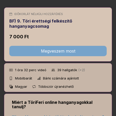
IDŐKORLÁT NÉLKÜLI HOZZÁFÉRÉS
BF) 9. Töri érettségi felkészítő
hanganyagcsomag
7 000 Ft
Megveszem most
1 óra 32 perc
videó
39
hallgatók
(+2)
Mobilbarát
Bárki számára ajánlott
Magyar
Többször újranézhető
Miért a TöriFeri online hanganyagokkal
tanulj?