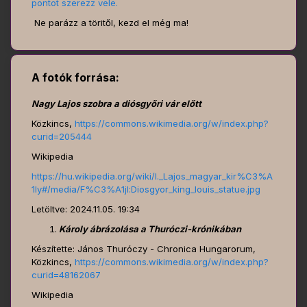
pontot szerezz vele.
Ne parázz a töritől, kezd el még ma!
A fotók forrása:
Nagy Lajos szobra a diósgyőri vár előtt
Közkincs,
https://commons.wikimedia.org/w/index.php?
curid=205444
Wikipedia
https://hu.wikipedia.org/wiki/I._Lajos_magyar_kir%C3%A
1ly#/media/F%C3%A1jl:Diosgyor_king_louis_statue.jpg
Letöltve: 2024.11.05. 19:34
Károly ábrázolása a Thuróczi-krónikában
Készítette: János Thuróczy - Chronica Hungarorum,
Közkincs,
https://commons.wikimedia.org/w/index.php?
curid=48162067
Wikipedia